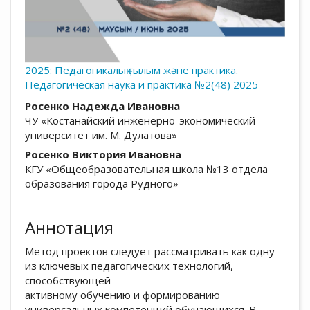
2025: Педагогикалық ғылым және практика.
Педагогическая наука и практика №2(48) 2025
##plugins.themes.academic_pro.arti
Росенко Надежда Ивановна
ЧУ «Костанайский инженерно-экономический
университет им. М. Дулатова»
Росенко Виктория Ивановна
КГУ «Общеобразовательная школа №13 отдела
образования города Рудного»
Аннотация
Метод проектов следует рассматривать как одну
из ключевых педагогических технологий,
способствующей
активному обучению и формированию
универсальных компетенций обучающихся. В