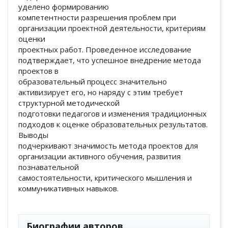
уделено формированию
компетентности разрешения проблем при
организации проектной деятельности, критериям
оценки
проектных работ. Проведенное исследование
подтверждает, что успешное внедрение метода
проектов в
образовательный процесс значительно
активизирует его, но наряду с этим требует
структурной методической
подготовки педагогов и изменения традиционных
подходов к оценке образовательных результатов.
Выводы
подчеркивают значимость метода проектов для
организации активного обучения, развития
познавательной
самостоятельности, критического мышления и
коммуникативных навыков.
##plugins.themes.academic_pro.artic
Биографии авторов